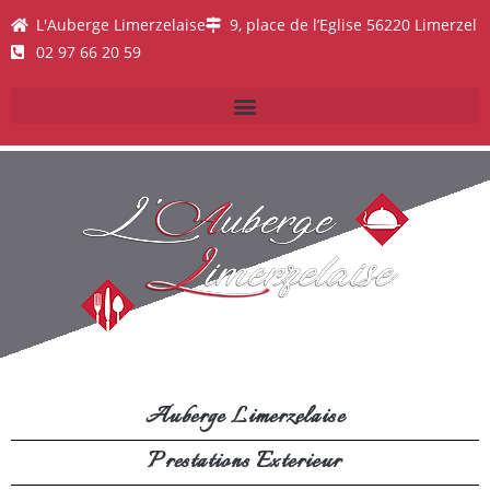
L'Auberge Limerzelaise
9, place de l’Eglise 56220 Limerzel
02 97 66 20 59
Auberge Limerzelaise
Prestations Exterieur