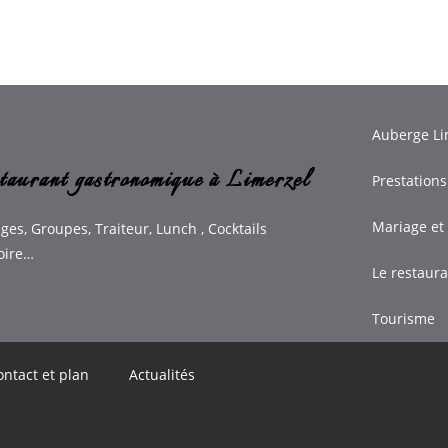
Auberge Li
taurant gastronomique à Limerzel
Prestations
Mariage et
ges, Groupes, Traiteur, Lunch , Cocktails
oire…
Le restaur
Tourisme
ontact et plan
Actualités