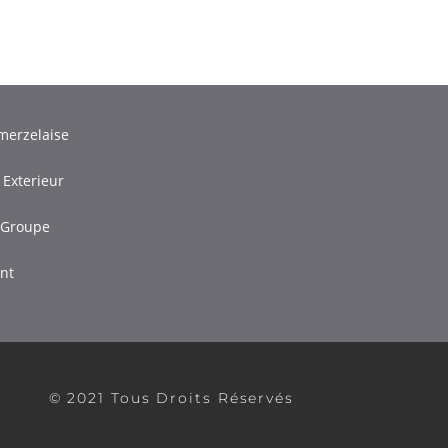
merzelaise
 Exterieur
 Groupe
ant
© 2021 Tous Droits Réservés