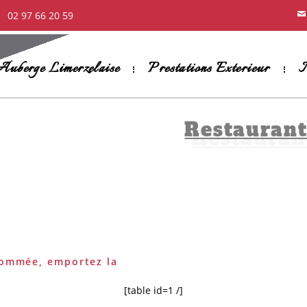
02 97 66 20 59
Auberge Limerzelaise
Prestations Exterieur
M
Restauran
sommée, emportez la
[table id=1 /]