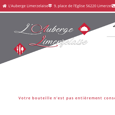
L'Auberge Limerzelaise
9, place de l’Eglise 56220 Limerzel
Votre bouteille n’est pas entièrement con