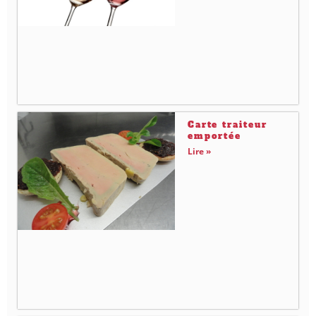
Carte traiteur
emportée
Lire »