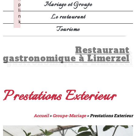
Mariage et Groupe
p
li
Le restaurant
n
k
Tourisme
Failed to initialize plugin: wplink
Restaurant
gastronomique à Limerzel
Prestations Exterieur
Accueil
»
Groupe-Mariage
»
Prestations Exterieur