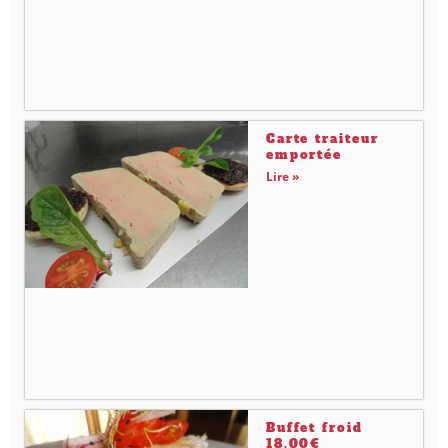
Carte traiteur
emportée
Lire »
Buffet froid
18.00€