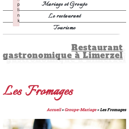
Mariage et Groupe
p
li
Le restaurant
n
k
Tourisme
Failed to initialize plugin: wplink
Restaurant
gastronomique à Limerzel
Les Fromages
Accueil
»
Groupe-Mariage
»
Les Fromages