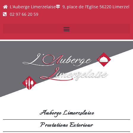
L'Auberge Limerzelaise
9, place de l’Eglise 56220 Limerzel
02 97 66 20 59
Auberge Limerzelaise
Prestations Exterieur