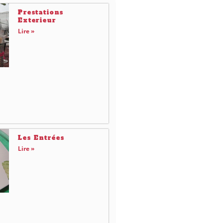
Prestations
Exterieur
Lire »
Les Entrées
Lire »