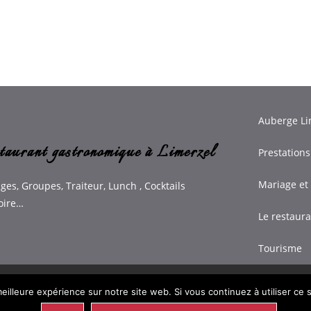
Auberge Li
taurant gastronomique à Limerzel
Prestations
Mariage et
ges, Groupes, Traiteur, Lunch , Cocktails
oire…
Le restaur
Tourisme
ontact et plan
Actualités
eilleure expérience sur notre site web. Si vous continuez à utiliser ce