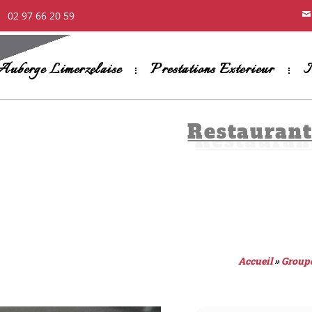
02 97 66 20 59
Auberge Limerzelaise
Prestations Exterieur
M
Restauran
Accueil
»
Group