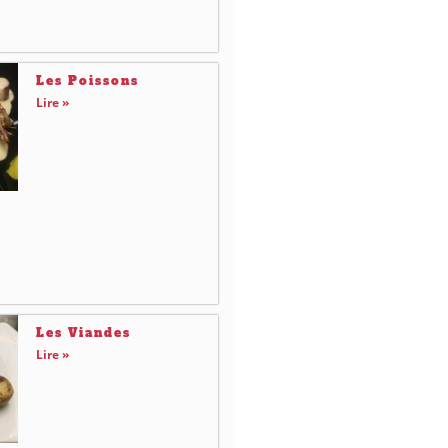
Les Poissons
Lire »
Les Viandes
Lire »