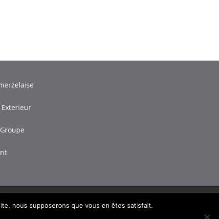
merzelaise
 Exterieur
 Groupe
ant
 site, nous supposerons que vous en êtes satisfait.
© 2021 Tous Droits Réservés