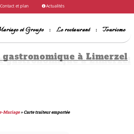
Contact et plan
Actualités
ariage et Groupe
Le restaurant
Tourisme
t gastronomique à Limerzel
e-Mariage
»
Carte traiteur emportée