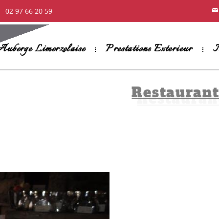
02 97 66 20 59
Auberge Limerzelaise
Prestations Exterieur
M
Restauran