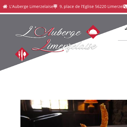
L'Auberge Limerzelaise
9, place de l’Eglise 56220 Limerzel