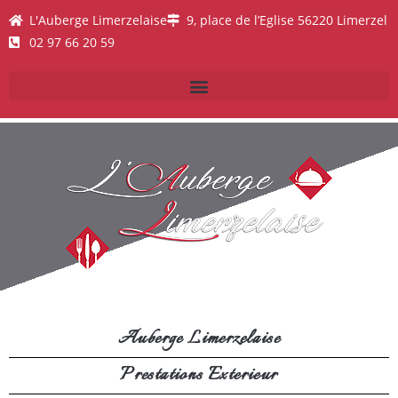
L'Auberge Limerzelaise
9, place de l’Eglise 56220 Limerzel
02 97 66 20 59
Auberge Limerzelaise
Prestations Exterieur