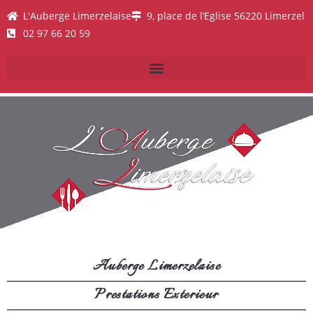
L'Auberge Limerzelaise
9, place de l’Eglise 56220 Limerzel
02 97 66 20 59
Auberge Limerzelaise
Prestations Exterieur