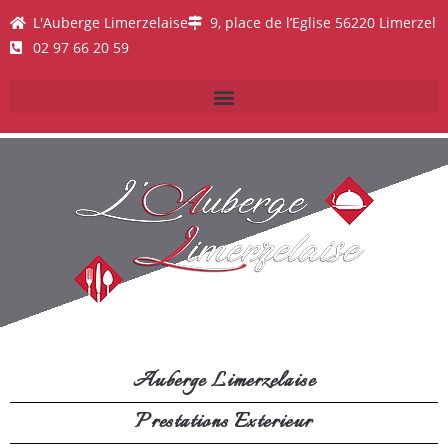
L'Auberge Limerzelaise
9, place de l’Eglise 56220 Limerzel
02 97 66 20 59
Auberge Limerzelaise
Prestations Exterieur