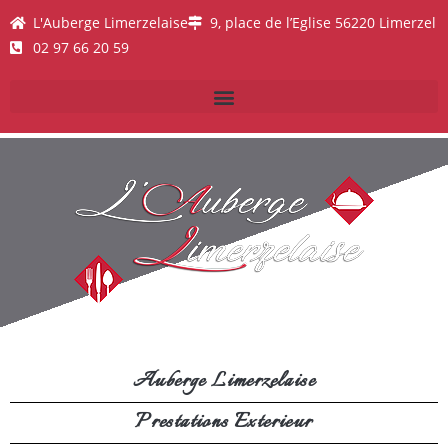
L'Auberge Limerzelaise
9, place de l’Eglise 56220 Limerzel
02 97 66 20 59
Auberge Limerzelaise
Prestations Exterieur